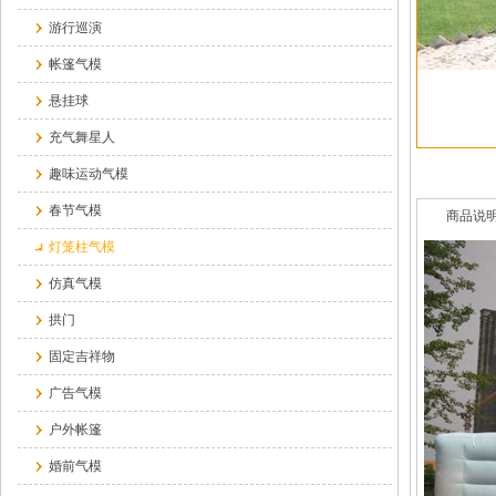
游行巡演
帐篷气模
悬挂球
充气舞星人
趣味运动气模
春节气模
商品说
灯笼柱气模
仿真气模
拱门
固定吉祥物
广告气模
户外帐篷
婚前气模