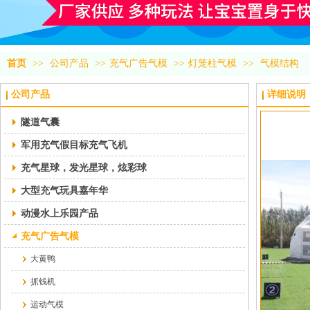
首页
>>
公司产品
>>
充气广告气模
>>
灯笼柱气模
>>
气模结构
公司产品
详细说明
隧道气囊
军用充气假目标充气飞机
充气星球，发光星球，炫彩球
大型充气玩具嘉年华
动漫水上乐园产品
充气广告气模
大黄鸭
抓钱机
运动气模