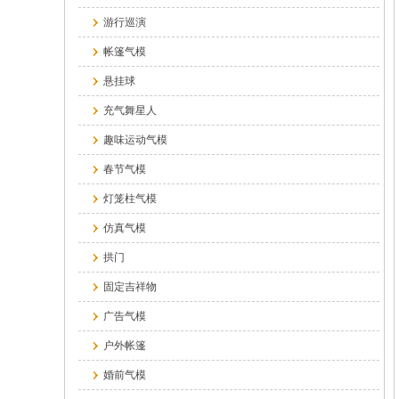
游行巡演
帐篷气模
悬挂球
充气舞星人
趣味运动气模
春节气模
灯笼柱气模
仿真气模
拱门
固定吉祥物
广告气模
户外帐篷
婚前气模