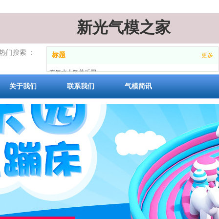
新光气模之家
XINGUANGQIMOZHIJIA
热门搜索 ：
标题
更多
充气水上闯关乐园
充气城堡
关于我们
联系我们
气模简讯
充气滑滑梯