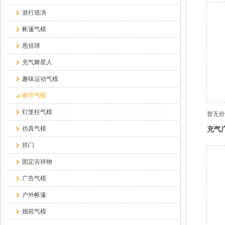
游行巡演
帐篷气模
悬挂球
充气舞星人
趣味运动气模
春节气模
灯笼柱气模
暂无价
充气
仿真气模
拱门
固定吉祥物
广告气模
户外帐篷
婚前气模