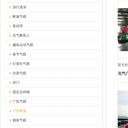
游行巡演
帐篷气模
悬挂球
充气舞星人
趣味运动气模
春节气模
灯笼柱气模
暂无价
充气
仿真气模
拱门
固定吉祥物
广告气模
户外帐篷
婚前气模