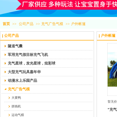
首页
>>
公司产品
>>
充气广告气模
>>
户外帐篷
公司产品
户外帐篷
隧道气囊
军用充气假目标充气飞机
充气星球，发光星球，炫彩球
大型充气玩具嘉年华
动漫水上乐园产品
充气广告气模
大黄鸭
暂无价
抓钱机
"充
运动气模
经营