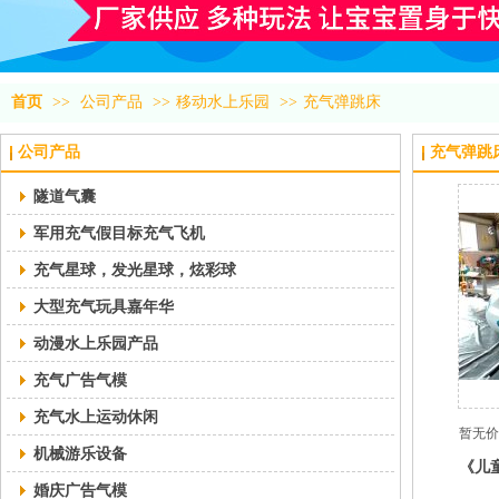
首页
>>
公司产品
>>
移动水上乐园
>>
充气弹跳床
公司产品
充气弹跳
隧道气囊
军用充气假目标充气飞机
充气星球，发光星球，炫彩球
大型充气玩具嘉年华
动漫水上乐园产品
充气广告气模
充气水上运动休闲
暂无价
机械游乐设备
《儿
婚庆广告气模
霞光